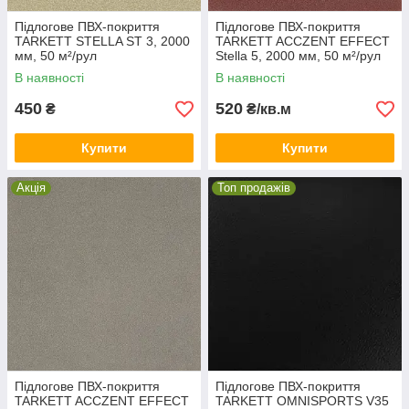
Підлогове ПВХ-покриття
Підлогове ПВХ-покриття
TARKETT STELLA ST 3, 2000
TARKETT ACCZENT EFFECT
мм, 50 м²/рул
Stella 5, 2000 мм, 50 м²/рул
В наявності
В наявності
450
520
₴
₴/кв.м
Купити
Купити
Акція
Топ продажів
Підлогове ПВХ-покриття
Підлогове ПВХ-покриття
TARKETT ACCZENT EFFECT
TARKETT OMNISPORTS V35