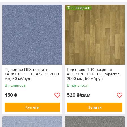
Топ продажів
Підлогове ПВХ-покриття
Підлогове ПВХ-покриття
TARKETT STELLA ST 9, 2000
ACCZENT EFFECT Imperio 5,
мм, 50 м²/рул
2000 мм, 50 м²/рул
В наявності
В наявності
450
520
₴
₴/кв.м
Купити
Купити