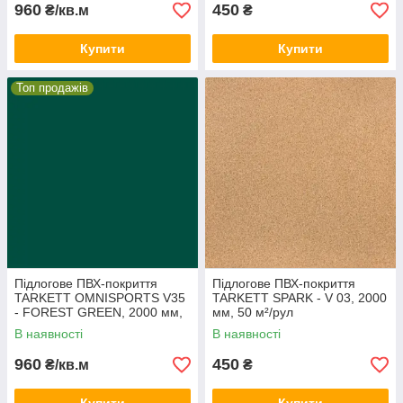
960
450
₴/кв.м
₴
Купити
Купити
Топ продажів
Підлогове ПВХ-покриття
Підлогове ПВХ-покриття
TARKETT OMNISPORTS V35
TARKETT SPARK - V 03, 2000
- FOREST GREEN, 2000 мм,
мм, 50 м²/рул
41 м²/рул
В наявності
В наявності
960
450
₴/кв.м
₴