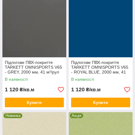
Підлогове ПВХ-покриття
Підлогове ПВХ-покриття
TARKETT OMNISPORTS V65
TARKETT OMNISPORTS V65
- GREY, 2000 мм, 41 м²/рул
- ROYAL BLUE, 2000 мм, 41
м²/рул
В наявності
В наявності
1 120
1 120
₴/кв.м
₴/кв.м
Купити
Купити
Новинка
Акція