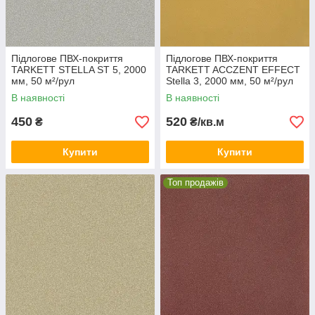
Підлогове ПВХ-покриття
Підлогове ПВХ-покриття
TARKETT STELLA ST 5, 2000
TARKETT ACCZENT EFFECT
мм, 50 м²/рул
Stella 3, 2000 мм, 50 м²/рул
В наявності
В наявності
450
520
₴
₴/кв.м
Купити
Купити
Топ продажів