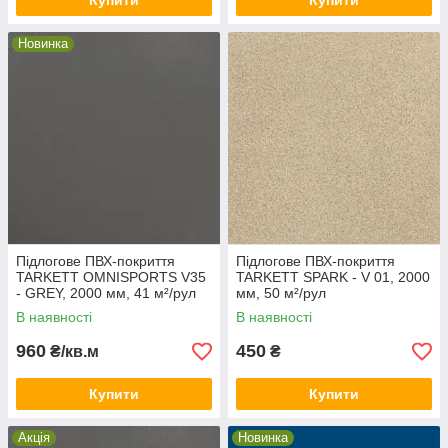
Купити
Купити
Новинка
Підлогове ПВХ-покриття
Підлогове ПВХ-покриття
TARKETT OMNISPORTS V35
TARKETT SPARK - V 01, 2000
- GREY, 2000 мм, 41 м²/рул
мм, 50 м²/рул
В наявності
В наявності
960
450
₴/кв.м
₴
Купити
Купити
Акція
Новинка