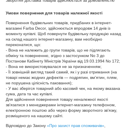
Зворотня доставка товарів здійснюється за домовленістю
Умови повернення для товарів належної якості
Повернення будівельних товарів, придбаних в інтернет-
магазині Farba Decor, здійснюється впродовж 14 днів із 
моменту купівлі. Щоб повернути будівельну продукцію назад 
на склад нашого інтернет-магазину, вам необхідно 
переконатися, що:

- Вона не належить до групи товарів, що не підлягають 
обміну та поверненню, згідно з застосунком No 3 до 
Постанови Кабінету Міністрів України від 19.03.1994 No 172;

- Вона не використовувалася не за призначенням;

- Її зовнішній вигляд такий самий, як і у разі отримання (на 
товарі немає жодних дефектів — подряпин, вм'ятин, плям, 
не порушена цілісність паковання);

- У вас зберігся товарний або касовий чек, на якому вказана 
сума, дата та час купівлі.

Для здійснення повернення товару неналежної якості 
зв'язатися з менеджерами інтернет-магазину телефоном, 
електронною поштою або через форму зворотного зв'язку, 
розміщеного на нашому сайті.
Відповідно до Закону
«Про захист прав споживачів»
,