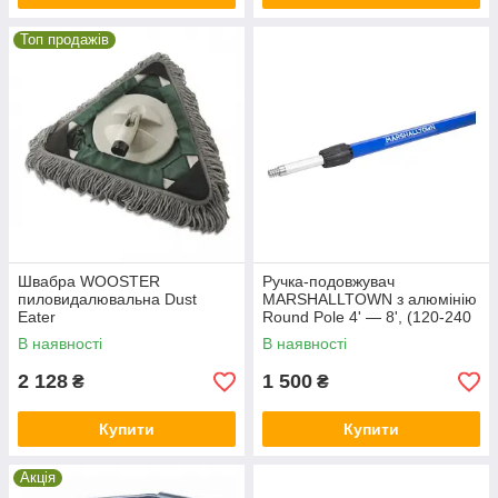
Топ продажів
Швабра WOOSTER
Ручка-подовжувач
пиловидалювальна Dust
MARSHALLTOWN з алюмінію
Eater
Round Pole 4' — 8', (120-240
см)
В наявності
В наявності
2 128
1 500
₴
₴
Купити
Купити
Акція