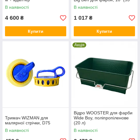
см)
В наявності
В наявності
4 600
1 017
₴
₴
Купити
Купити
Акція
Відро WOOSTER для фарби
Тримач WIZMAN для
Wide Boy, поліпропіленове
малярної стрічки, D75
(20 л)
В наявності
В наявності