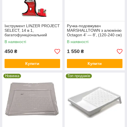
Інструмент LINZER PROJECT
Ручка-подовжувач
SELECT, 14 в 1,
MARSHALLTOWN з алюмінію
багатофункціональний
Octagon 4' — 8', (120-240 см)
В наявності
В наявності
450
1 550
₴
₴
Купити
Купити
Новинка
Топ продажів