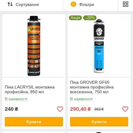
Сортування
0
Фільтри
Акція
–20%
Піна GROVER GF65
Піна LACRYSIL монтажна
монтажна професійна
професійна, 850 мл
всесезонна, 750 мл
В наявності
В наявності
240
290,40
₴
₴
363 ₴
Купити
Купити