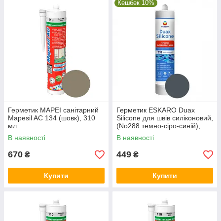
Кешбек 10%
Герметик MAPEI санітарний
Герметик ESKARO Duax
Mapesil AC 134 (шовк), 310
Silicone для швів силіконовий,
мл
(No288 темно-сіро-синій),
300 мл
В наявності
В наявності
670
449
₴
₴
Купити
Купити