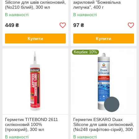
Silicone для швів силіконовий,
акриловий "Божевільна
(No210 білий), 300 мл
липучка", 400 г
В наявності
В наявності
449
97
₴
₴
Купити
Купити
Кешбек 10%
Герметик TITEBOND 2611
Герметик ESKARO Duax
силіконовий 100%
Silicone для швів силіконовий,
(прозорий), 300 мл
(No248 графітово-сірий), 300
мл
В наявності
В наявності