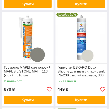
Купити
Купити
Кешбек 10%
Герметик MAPEI силіконовий
Герметик ESKARO Duax
MAPESIL STONE MATT 113
Silicone для швів силіконовий,
(сірий), 310 мл
(No239 світлий мармур), 300
мл
В наявності
В наявності
670
449
₴
₴
Купити
Купити