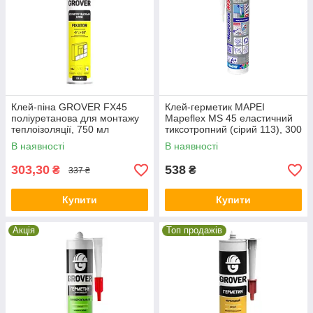
Клей-піна GROVER FX45
Клей-герметик MAPEI
поліуретанова для монтажу
Mapeflex MS 45 еластичний
теплоізоляції, 750 мл
тиксотропний (сірий 113), 300
мл
В наявності
В наявності
303,30
538
₴
₴
337 ₴
Купити
Купити
Акція
Топ продажів