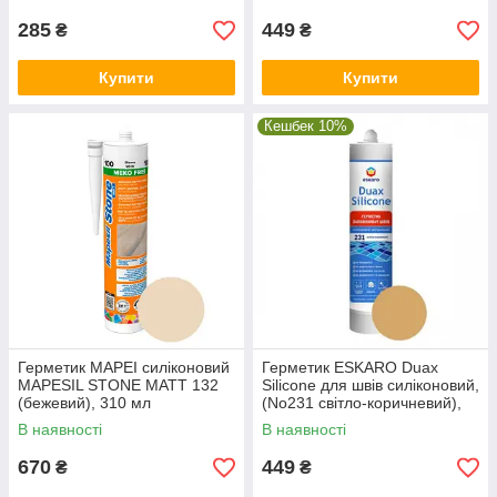
285
449
₴
₴
Купити
Купити
Кешбек 10%
Герметик MAPEI силіконовий
Герметик ESKARO Duax
MAPESIL STONE MATT 132
Silicone для швів силіконовий,
(бежевий), 310 мл
(No231 світло-коричневий),
300 мл
В наявності
В наявності
670
449
₴
₴