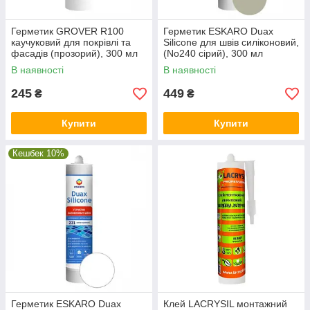
Герметик GROVER R100
Герметик ESKARO Duax
каучуковий для покрівлі та
Silicone для швів силіконовий,
фасадів (прозорий), 300 мл
(No240 сірий), 300 мл
В наявності
В наявності
245
449
₴
₴
Купити
Купити
Кешбек 10%
Герметик ESKARO Duax
Клей LACRYSIL монтажний