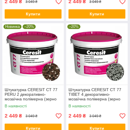
2 449
2 449
₴
₴
3 049 ₴
3 049 ₴
Купити
Купити
Новинка
–20%
–20%
Штукатурка CERESIT CT 77
Штукатурка CERESIT CT 77
PERU 2 декоративно-
TIBET 4 декоративно-
мозаїчна полімерна (зерно
мозаїчна полімерна (зерно
1,4-2,0 мм), 14 кг
1,4-2,0 мм), 14 кг
В наявності
В наявності
2 449
2 449
₴
₴
3 049 ₴
3 049 ₴
Купити
Купити