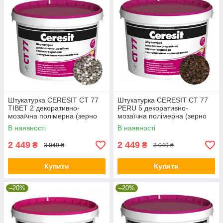
Штукатурка CERESIT CT 77
Штукатурка CERESIT CT 77
TIBET 2 декоративно-
PERU 5 декоративно-
мозаїчна полімерна (зерно
мозаїчна полімерна (зерно
1,4-2,0 мм), 14 кг
1,4-2,0 мм), 14 кг
В наявності
В наявності
2 449
2 449
₴
₴
3 049 ₴
3 049 ₴
Купити
Купити
–20%
–20%