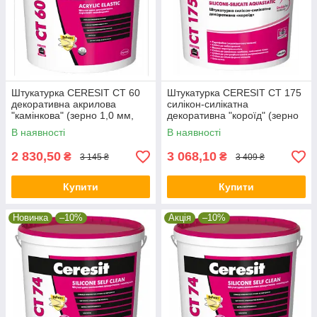
Штукатурка CERESIT CT 60
Штукатурка CERESIT CT 175
декоративна акрилова
силікон-силікатна
"камінкова" (зерно 1,0 мм,
декоративна "короїд" (зерно
база), 25 кг
2,0 мм, база), 25 кг
В наявності
В наявності
2 830,50
3 068,10
₴
₴
3 145 ₴
3 409 ₴
Купити
Купити
Новинка
–10%
Акція
–10%