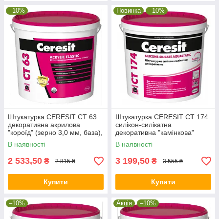
–10%
Новинка
–10%
Штукатурка CERESIT CT 63
Штукатурка CERESIT CT 174
декоративна акрилова
силікон-силікатна
"короїд" (зерно 3,0 мм, база),
декоративна "камінкова"
25 кг
(зерно 1,5 мм, база), 25 кг
В наявності
В наявності
2 533,50
3 199,50
₴
₴
2 815 ₴
3 555 ₴
Купити
Купити
–10%
Акція
–10%