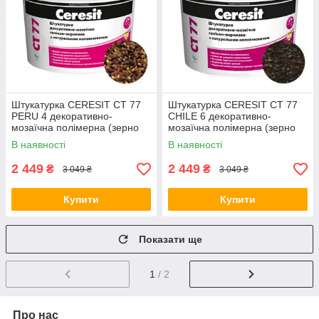
Штукатурка CERESIT CT 77
Штукатурка CERESIT CT 77
PERU 4 декоративно-
CHILE 6 декоративно-
мозаїчна полімерна (зерно
мозаїчна полімерна (зерно
1,4-2,0 мм), 14 кг
1,4-2,0 мм), 14 кг
В наявності
В наявності
2 449
2 449
₴
₴
3 049 ₴
3 049 ₴
Купити
Купити
Показати ще
1
/ 2
Про нас