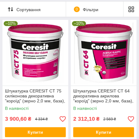
Сортування
0
Фільтри
–10%
–10%
Штукатурка CERESIT CT 75
Штукатурка CERESIT CT 64
силіконова декоративна
декоративна акрилова
"короїд" (зерно 2,0 мм, база),
"короїд" (зерно 2,0 мм, база),
25 кг
25 кг
В наявності
В наявності
3 900,60
2 312,10
₴
₴
4 334 ₴
2 569 ₴
Купити
Купити