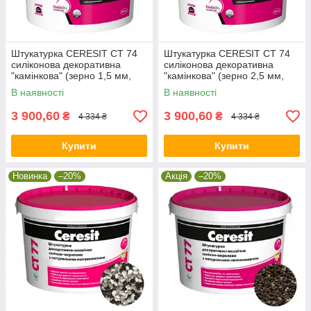
Штукатурка CERESIT CT 74
Штукатурка CERESIT CT 74
силіконова декоративна
силіконова декоративна
"камінкова" (зерно 1,5 мм,
"камінкова" (зерно 2,5 мм,
база), 25 кг
база), 25 кг
В наявності
В наявності
3 900,60
3 900,60
₴
₴
4 334 ₴
4 334 ₴
Купити
Купити
Новинка
–20%
Акція
–20%