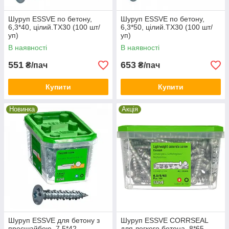
Шуруп ESSVE по бетону,
Шуруп ESSVE по бетону,
6,3*40, цілий.ТХ30 (100 шт/
6,3*50, цілий.ТХ30 (100 шт/
уп)
уп)
В наявності
В наявності
551
653
₴/пач
₴/пач
Купити
Купити
Новинка
Акція
Шуруп ESSVE для бетону з
Шуруп ESSVE CORRSEAL
пресшайбою, 7,5*42
для легкого бетона, 8*65