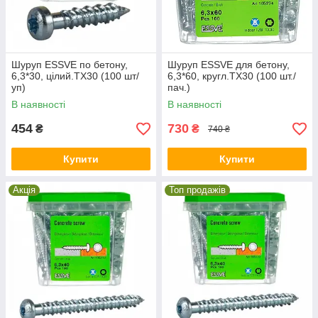
Шуруп ESSVE по бетону,
Шуруп ESSVE для бетону,
6,3*30, цілий.ТХ30 (100 шт/
6,3*60, кругл.ТХ30 (100 шт./
уп)
пач.)
В наявності
В наявності
454
730
₴
₴
740 ₴
Купити
Купити
Акція
Топ продажів