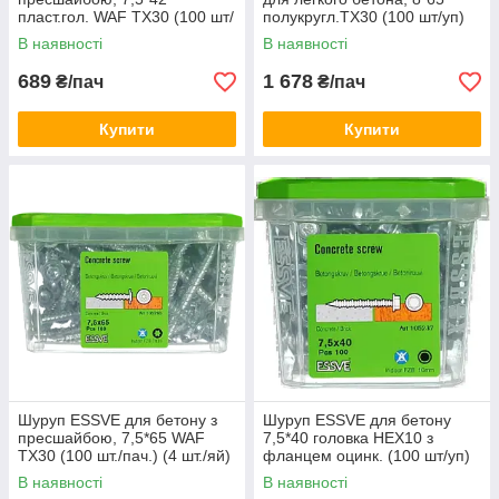
пласт.гол. WAF ТХ30 (100 шт/
полукругл.TX30 (100 шт/уп)
уп)
В наявності
В наявності
689
1 678
₴/пач
₴/пач
Купити
Купити
Шуруп ESSVE для бетону з
Шуруп ESSVE для бетону
пресшайбою, 7,5*65 WAF
7,5*40 головка HEX10 з
ТХ30 (100 шт./пач.) (4 шт./яй)
фланцем оцинк. (100 шт/уп)
(8 шт/ящ)
В наявності
В наявності