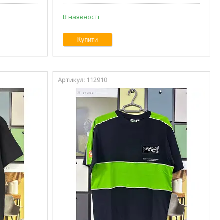
В наявності
Купити
112910