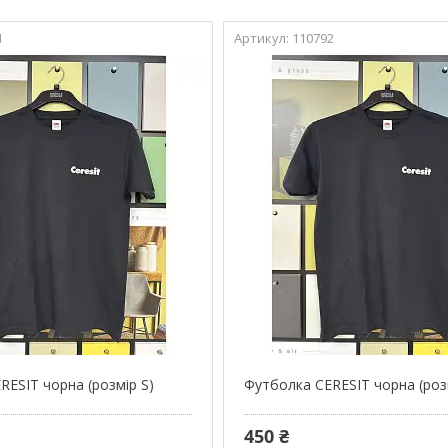
1
110792
RESIT чорна (розмір S)
Футболка CERESIT чорна (роз
450 ₴