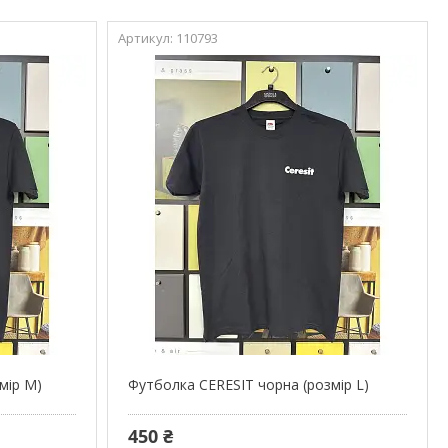
110793
мір М)
Футболка CERESIT чорна (розмір L)
450 ₴