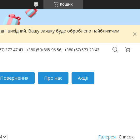
Кошик
одні вихідний. Вашу заявку буде оброблено найближчим
67) 377-47-43
+380 (50) 865-96-56
+380 (67) 573-23-43
Повернення
Про нас
Акції
Галерея
Список