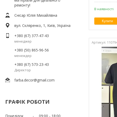
матеріали для ідеального
ремонту!
В наявності
Снісар Юлія Михайлівна
Купити
вул. Скляренко, 1, Київ, Україна
+380 (67) 377-47-43
менеджер
11079
+380 (50) 865-96-56
менеждер
+380 (67) 573-23-43
Директор
farba.decor@gmail.com
ГРАФІК РОБОТИ
Понеділок
09:00
18:00