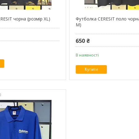
RESIT чорна (розмір XL)
Футболка CERESIT поло чорна
М)
650 ₴
В наявності
Купити
0