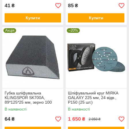
41
85
₴
₴
Купити
Купити
Акція
–20%
Губка шліфувальна
Шліфувальний круг MIRKA
KLINGSPOR SK700A,
GALAXY 225 мм, 24 відв.,
89*125*25 мм, зерно 100
P150 (25 шт.)
В наявності
В наявності
64
1 650
₴
₴
2 050 ₴