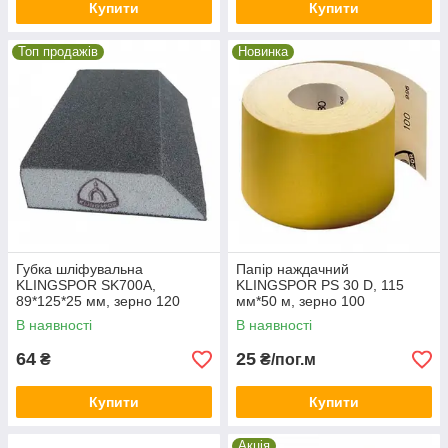
Купити
Купити
Топ продажів
Новинка
Губка шліфувальна
Папір наждачний
KLINGSPOR SK700A,
KLINGSPOR PS 30 D, 115
89*125*25 мм, зерно 120
мм*50 м, зерно 100
В наявності
В наявності
64
25
₴
₴/пог.м
Купити
Купити
Акція