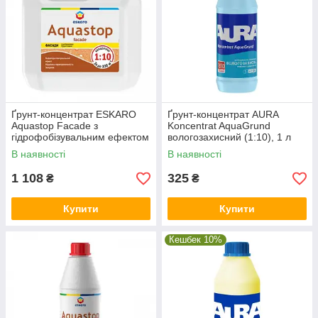
Ґрунт-концентрат ESKARO
Ґрунт-концентрат AURA
Aquastop Facade з
Koncentrat AquaGrund
гідрофобізувальним ефектом
вологозахисний (1:10), 1 л
(1:10), 3 л
В наявності
В наявності
1 108
325
₴
₴
Купити
Купити
Кешбек 10%