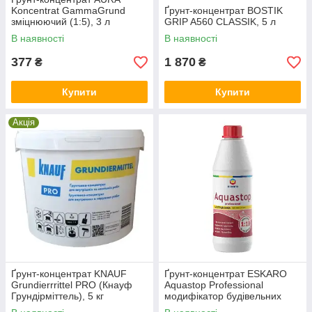
Koncentrat GammaGrund
Ґрунт-концентрат BOSTIK
зміцнюючий (1:5), 3 л
GRIP A560 CLASSIK, 5 л
В наявності
В наявності
377
1 870
₴
₴
Купити
Купити
Акція
Ґрунт-концентрат KNAUF
Ґрунт-концентрат ESKARO
Grundierrrittel PRO (Кнауф
Aquastop Professional
Грундірміттель), 5 кг
модифікатор будівельних
розчинів (1:10), 1 л