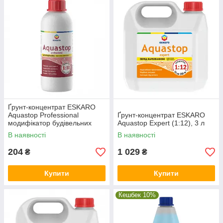
Ґрунт-концентрат ESKARO
Aquastop Professional
Ґрунт-концентрат ESKARO
модифікатор будівельних
Aquastop Expert (1:12), 3 л
розчинів (1:10), 0,5 л
В наявності
В наявності
204
1 029
₴
₴
Купити
Купити
Кешбек 10%