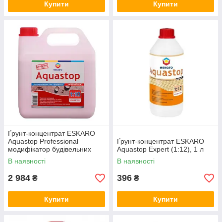
Купити
Купити
Ґрунт-концентрат ESKARO
Aquastop Professional
Ґрунт-концентрат ESKARO
модифікатор будівельних
Aquastop Expert (1:12), 1 л
розчинів (1:10), 10 л
В наявності
В наявності
2 984
396
₴
₴
Купити
Купити