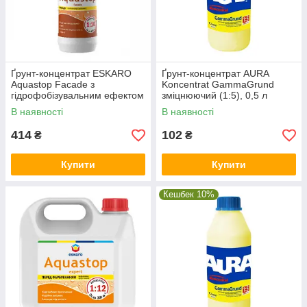
Ґрунт-концентрат ESKARO
Ґрунт-концентрат AURA
Aquastop Facade з
Koncentrat GammaGrund
гідрофобізувальним ефектом
зміцнюючий (1:5), 0,5 л
(1:10), 1 л
В наявності
В наявності
414
102
₴
₴
Купити
Купити
Кешбек 10%