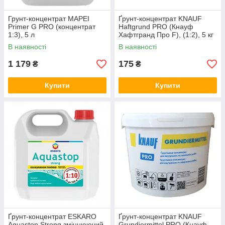
Грунт-концентрат MAPEI
Ґрунт-концентрат KNAUF
Primer G PRO (концентрат
Haftgrund PRO (Кнауф
1:3), 5 л
Хафтгранд Про F), (1:2), 5 кг
В наявності
В наявності
1 179
175
₴
₴
Купити
Купити
Ґрунт-концентрат ESKARO
Ґрунт-концентрат KNAUF
Aquastop Strong зміцнюючий
Grundiermittel PRO (Кнауф