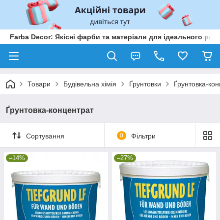
Farba Decor: Якісні фарби та матеріали для ідеального рем
Товари
Будівельна хімія
Ґрунтовки
Ґрунтовка-кон
Ґрунтовка-концентрат
Сортування
0
Фільтри
–14%
–27%