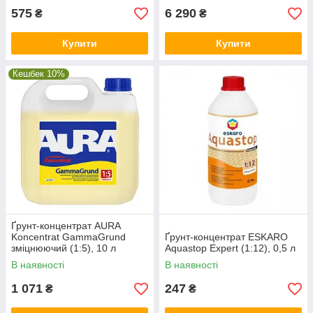
575
6 290
₴
₴
Купити
Купити
Кешбек 10%
Ґрунт-концентрат AURA
Koncentrat GammaGrund
Ґрунт-концентрат ESKARO
зміцнюючий (1:5), 10 л
Aquastop Expert (1:12), 0,5 л
В наявності
В наявності
1 071
247
₴
₴