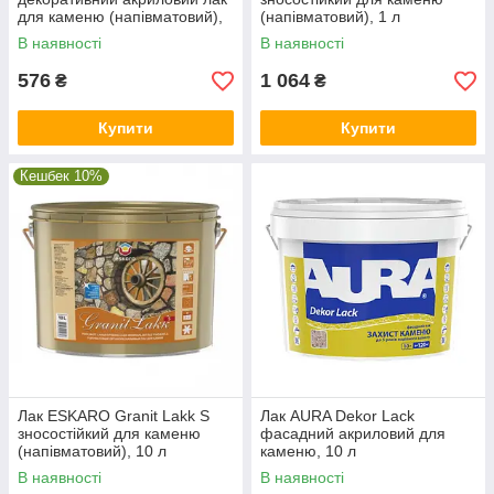
для каменю (напівматовий),
(напівматовий), 1 л
0,95 л
В наявності
В наявності
576
1 064
₴
₴
Купити
Купити
Кешбек 10%
Лак ESKARO Granit Lakk S
Лак AURA Dekor Lack
зносостійкий для каменю
фасадний акриловий для
(напівматовий), 10 л
каменю, 10 л
В наявності
В наявності