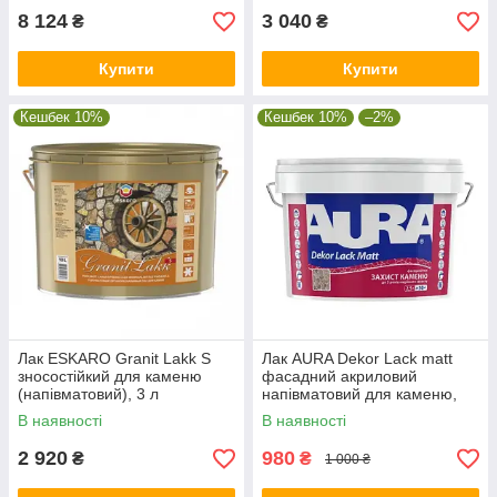
8 124
3 040
₴
₴
Купити
Купити
Кешбек 10%
Кешбек 10%
–2%
Лак ESKARO Granit Lakk S
Лак AURA Dekor Lack matt
зносостійкий для каменю
фасадний акриловий
(напівматовий), 3 л
напівматовий для каменю,
2,5 л
В наявності
В наявності
2 920
980
₴
₴
1 000 ₴