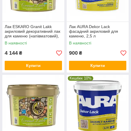
Лак ESKARO Granit Lakk
Лак AURA Dekor Lack
акриловий декоративний лак
фасадний акриловий для
для каменю (напівматовий),
каменю, 2,5 л
9,5 л
В наявності
В наявності
4 144
900
₴
₴
Купити
Купити
Кешбек 10%