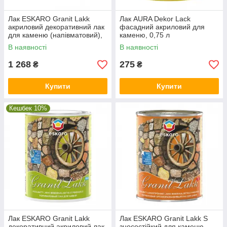
Лак ESKARO Granit Lakk
Лак AURA Dekor Lack
акриловий декоративний лак
фасадний акриловий для
для каменю (напівматовий),
каменю, 0,75 л
2,37 л
В наявності
В наявності
1 268
275
₴
₴
Купити
Купити
Кешбек 10%
Лак ESKARO Granit Lakk
Лак ESKARO Granit Lakk S
декоративний акриловий лак
зносостійкий для каменю