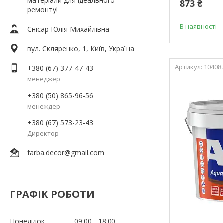
матеріали для ідеального
873 ₴
ремонту!
В наявності
Снісар Юлія Михайлівна
вул. Скляренко, 1, Київ, Україна
10408
+380 (67) 377-47-43
менеджер
+380 (50) 865-96-56
менеждер
+380 (67) 573-23-43
Директор
farba.decor@gmail.com
ГРАФІК РОБОТИ
Понеділок
09:00
18:00