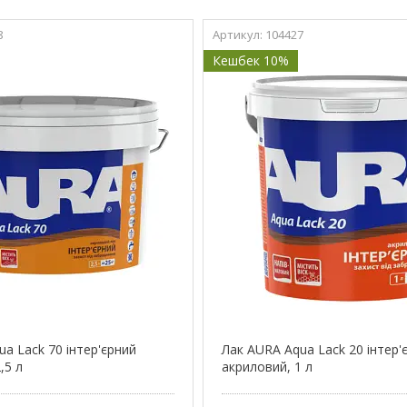
8
104427
Кешбек 10%
a Lack 70 інтер'єрний
Лак AURA Aqua Lack 20 інтер'
,5 л
акриловий, 1 л