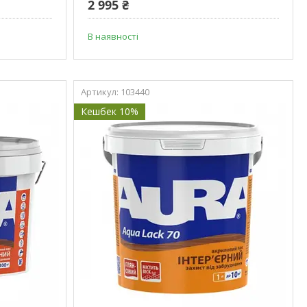
2 995 ₴
В наявності
103440
Кешбек 10%