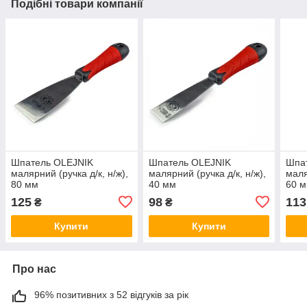
Подібні товари компанії
Шпатель OLEJNIK
Шпатель OLEJNIK
Шпа
малярний (ручка д/к, н/ж),
малярний (ручка д/к, н/ж),
маля
80 мм
40 мм
60 
125
98
113
₴
₴
Купити
Купити
Про нас
96% позитивних з 52 відгуків за рік