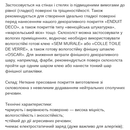
Застосовується на стінах і стелях із підвищеними вимогами до
рівної (гладкої) поверхні та тріщиностійкості. Також
рекомендується для створення ідеально гладкої поверхні
перед нанесенням нашого декоративного покриття «ENDUIT
DECO», а також покриттів типу «венєційська штукатурка»,
«марсельський віск» тощо. Склохолст можна застосовувати у
вологих приміщеннях, водночас необхідно використовувати
вологостійкі готові клею «SEM MURALE» або «COLLE TOILE
DE VERRE», а також готову вологостійку фінішну шпаклю
«OSCAR». Для зниження витрати фінішного декоративного
шару, наприклад, фарби, рекомендується поверх склохолста
пройти ще одним шаром клею або нанести тонкий шар
фінішної шпаклівки.
Склад: Неткане пресоване покриття виготовлене зі
скловолокна з невеликим додаванням нейтральних сполучних
речовин.
Технічні характеристики:
•армують і вирівнюють поверхню — висока міцність,
вологостійкість і зносостійкість;
•стійкий до дії агресивних речовин;
•немає електростатичний заряд (дуже важливо для алергіків);