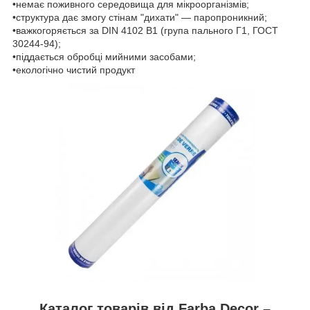
•немає поживного середовища для мікроорганізмів;
•структура дає змогу стінам "дихати" — паропроникний;
•важкогоряється за DIN 4102 B1 (група пального Г1, ГОСТ
30244-94);
•піддається обробці мийними засобами;
•екологічно чистий продукт
Каталог товарів від Farba Decor –