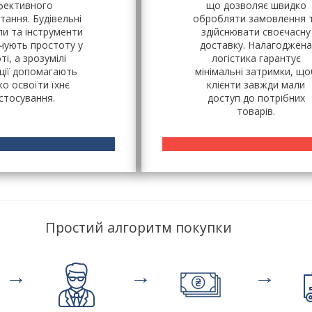
фективного
що дозволяє швидко
тання. Будівельні
обробляти замовлення 
ли та інструменти
здійснювати своєчасну
чують простоту у
доставку. Налагоджена
ті, а зрозумілі
логістика гарантує
кції допомагають
мінімальні затримки, що
о освоїти їхнє
клієнти завжди мали
стосування.
доступ до потрібних
товарів.
Простий алгоритм покупки
→
→
→