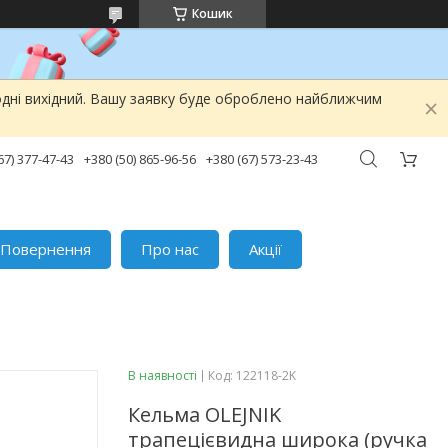
Кошик
одні вихідний. Вашу заявку буде оброблено найближчим
67) 377-47-43
+380 (50) 865-96-56
+380 (67) 573-23-43
Повернення
Про нас
Акції
В наявності
Код:
122118-2K
Кельма OLEJNIK
трапецієвидна широка (ручка