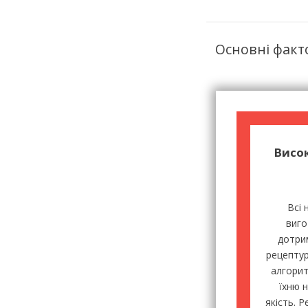
Основні факт
Висо
Всі 
виго
дотри
рецептур
алгорит
їхню 
якість. Р