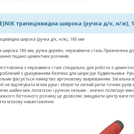
JNIK трапецієвидна широка (ручка д/к, н/ж), 
цієвидна широка (ручка д/к, н/ж), 180 мм
а широка 180 мм, ручка дерево, нержавіюча сталь.Призначена дл
вання піщано-цементних розчинів.
иготовлена з нержавіючі сталі спеціально для роботи з цементн
облений з урахуванням безпеки для шкіри рук будівельника. Рук
кельми фіксується намертво аргоновому зварюванням. Загальна 
 не відтягувати м'язи руки і зберегти легкий ритм точних рухів 
вигин шийки між лопаткою і ручкою кельми - значно полегшує ви
 важкого бетонного розчину це дозволяє зміщувати центр ваги п
вати м'язову навантаження.