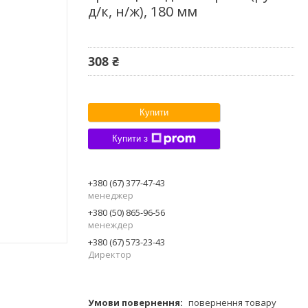
д/к, н/ж), 180 мм
308 ₴
Купити
Купити з
+380 (67) 377-47-43
менеджер
+380 (50) 865-96-56
менеждер
+380 (67) 573-23-43
Директор
повернення товару