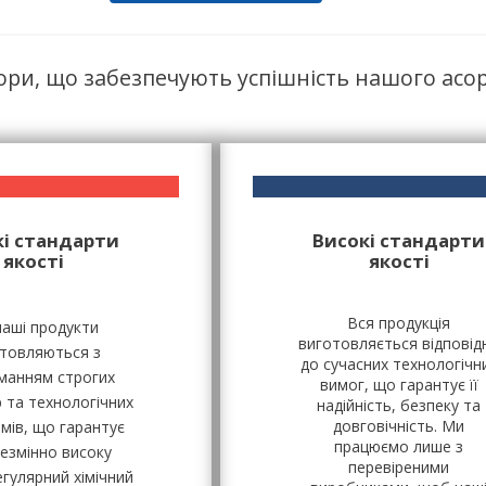
ори, що забезпечують успішність нашого асо
кі стандарти
Високі стандарти
якості
якості
Вся продукція
наші продукти
виготовляється відповід
товляються з
до сучасних технологічн
манням строгих
вимог, що гарантує її
 та технологічних
надійність, безпеку та
довговічність. Ми
мів, що гарантує
працюємо лише з
незмінно високу
перевіреними
егулярний хімічний