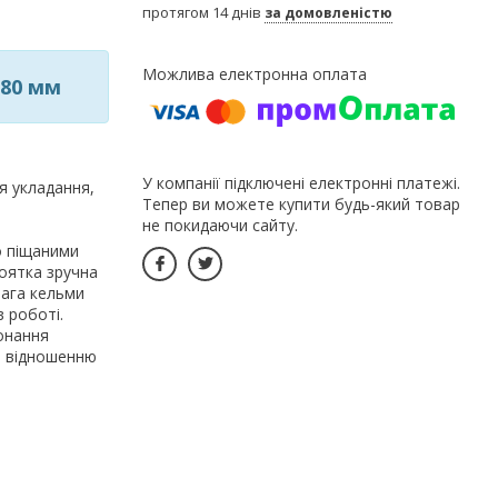
протягом 14 днів
за домовленістю
180 мм
У компанії підключені електронні платежі.
я укладання,
Тепер ви можете купити будь-який товар
не покидаючи сайту.
о піщаними
оятка зручна
вага кельми
в роботі.
конання
о відношенню