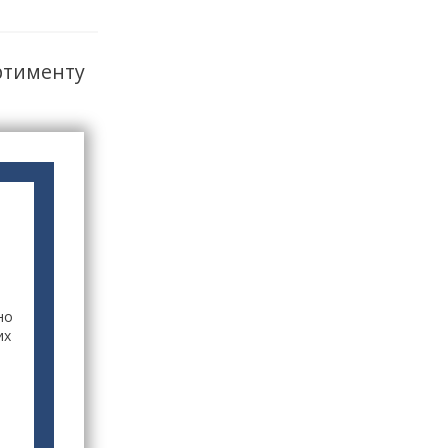
ртименту
но
их