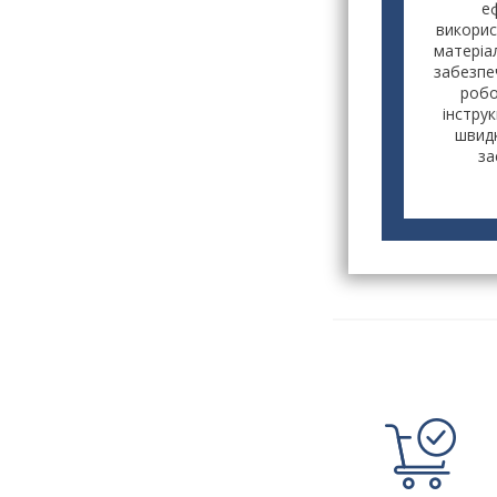
е
викорис
матеріа
забезпе
робо
інстру
швидк
за