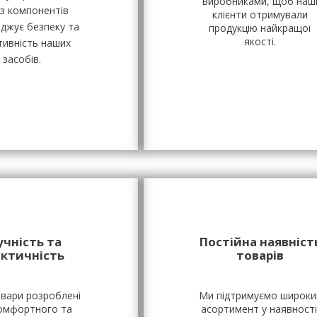
виробниками, щоб наш
із компонентів
клієнти отримували
рджує безпеку та
продукцію найкращої
якості.
ивність наших
засобів.
учність та
Постійна наявніст
актичність
товарів
овари розроблені
Ми підтримуємо широки
омфортного та
асортимент у наявності