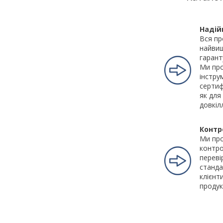
Надій
Вся пр
найвищ
гарант
Ми про
інстру
сертиф
як для
довкіл
Контр
Ми пр
контро
переві
станда
клієнт
продук