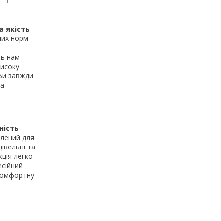
а якість
них норм
ь нам
високу
 Ви завжди
ка
ність
лений для
івельні та
кція легко
есійний
 комфортну