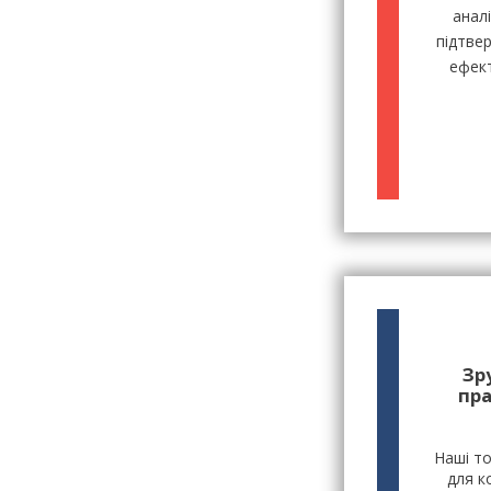
анал
підтве
ефект
Зр
пр
Наші т
для к