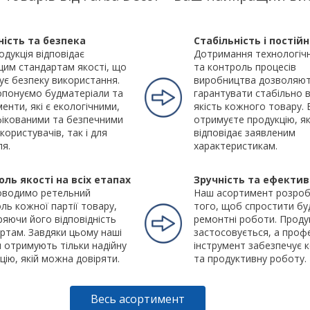
ність та безпека
Стабільність і постійн
одукція відповідає
Дотримання технологіч
им стандартам якості, що
та контроль процесів
ує безпеку використання.
виробництва дозволяют
понуємо будматеріали та
гарантувати стабільно 
менти, які є екологічними,
якість кожного товару.
ікованими та безпечними
отримуєте продукцію, я
 користувачів, так і для
відповідає заявленим
ля.
характеристикам.
оль якості на всіх етапах
Зручність та ефектив
оводимо ретельний
Наш асортимент розроб
ль кожної партії товару,
того, щоб спростити буд
ряючи його відповідність
ремонтні роботи. Проду
ртам. Завдяки цьому наші
застосовується, а проф
и отримують тільки надійну
інструмент забезпечує
цію, якій можна довіряти.
та продуктивну роботу.
Весь асортимент