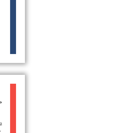
і
ь
й
,