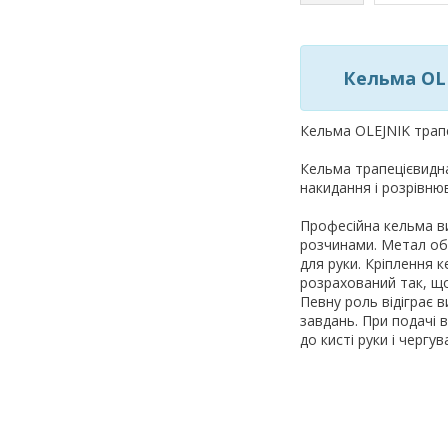
Кельма OLE
Кельма OLEJNIK трапе
Кельма трапецієвидн
накидання і розрівню
Професійна кельма в
розчинами. Метал обр
для руки. Кріплення 
розрахований так, щоб
Певну роль відіграє 
завдань. При подачі
до кисті руки і чергу