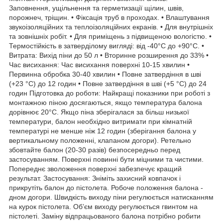
Заповнення, ущільнення та герметизації щілин, швів,
порожнеч, тріщин. • Фіксація труб в проходах. • Влаштування
звукоізоляційних та теплоізоляційних екранів. • Для внутрішніх
та зовнішніх робіт. • Для приміщень з підвищеною вологістю. •
Термостійкість в затверділому вигляді: від -40°С до +90°С. •
Витрата: Вихід піни до 50 л • Вторинне розширення до 33% •
Час висихання: Час висихання поверхні 10-15 хвилин •
Первинна обробка 30-40 хвилин • Повне затвердіння в шві
(+23 °C) до 12 годин • Повне затвердіння в шві (+5 °C) до 24
годин Підготовка до роботи: Найкращі показники при роботі з
монтажною піною досягаються, якщо температура балона
дорівнює 20°С. Якщо піна зберігалася за більш низької
температури, балон необхідно витримати при кімнатній
температурі не менше ніж 12 годин (зберігання балона у
вертикальному положенні, клапаном догори). Ретельно
збовтайте балон (20-30 разів) безпосередньо перед
застосуванням. Поверхні повинні бути міцними та чистими.
Попереднє зволоження поверхні забезпечує кращий
результат. Застосування: Зніміть захисний ковпачок і
прикрутіть балон до пістолета. Робоче положення балона -
дном догори. Швидкість виходу піни регулюється натисканням
на курок пістолета. Об’єм виходу регулюється гвинтом на
пістолеті. Заміну відпрацьованого балона потрібно робити