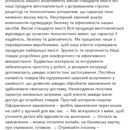
успішність нашого асортименту Високі стандарти якості Всі
наші продукти виготовляються з дотриманням строгих
рецептур та технологічних алгоритмів, що гарантує їхню
незмінно високу якість. Регулярний хімічний аналіз
компонентів підтверджує безпеку та ефективність наших
засобів. Високі стандарти якості Вся продукція виготовляється
відповідно до сучасних технологічних вимог, що гарантує її
надійність, безпеку та довговічність. Ми працюємо лише з
перевіреними виробниками, щоб наші клієнти отримували
продукцію найкращої якості. Зручність та практичність Наші
товари розроблені для комфортного та ефективного
використання. Будівельні матеріали та інструменти
забезпечують простоту у роботі, а зрозумілі інструкції
допомагають швидко освоїти їхнє застосування. Постійна
наявність товарів Ми підтримуємо широкий асортимент у
наявності, що дозволяє швидко обробляти замовлення та
здійснювати своєчасну доставку. Налагоджена логістика
гарантує мінімальні затримки, щоб клієнти завжди мали
доступ до потрібних товарів. Простий алгоритм покупки
Оформлення замовлення – зробіть замовлення через кошик
на сайті у зручний для вас час. → Ми зв'язуємося з вами, щоб
уточнити деталі або відповісти на запитання. → Оплата за
замовлення – можна оплатити онлайн, на банківську картку,
при отриманні, готівкою. → Отримайте посилку –