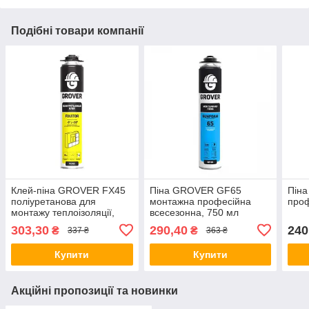
Подібні товари компанії
Клей-піна GROVER FX45
Піна GROVER GF65
Піна
поліуретанова для
монтажна професійна
проф
монтажу теплоізоляції,
всесезонна, 750 мл
750 мл
303,30
290,40
240
₴
₴
337 ₴
363 ₴
Купити
Купити
Акційні пропозиції та новинки