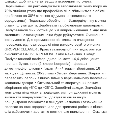
швидко, щоб піна не затверділа всередині пістолета.
Вертикальні шви рекомендується заповнювати знизу вгору на
70% глибини (тому що професійна піна збільшиться в об'ємі
приблизно на 30% залежно від умов навколишнього
середовища). Подальше оброблення: Затверділу піну можна
різати, штукатурити, фарбувати та обклеювати шпалерами.
Поліуретанові піни чутливі до УФ випромінювання. Якщо шов
залишити незахищеним, піна буде руйнуватися. Очищення
інструментів: Для промивання пістолета та очищення
поверхонь від незатверділої піни використовуйте очисник
GROVER CLEANER . Краплі затверділої піни видаляються
очисником GROVER REMOVER або механічно. Склад:
Поліуретановий полімер, дифеніл-метан-4,4-диізоціонат,
пропан, бутан, трис (2-хлоро-ізопропіл) - фосфат,
диметилефір, алкани • Гарантійний термін зберігання: 18
місяців • Щільність: 20-25 кг/м • Умови зберігання: Зберігати і
перевозити балони з піною тільки у вертикальному положенні
клапаном догори. • Оптимальний температурний режим
зберігання від +5°С до +25°С. Запобіжні заходи: Звичайна
монтажна піна містить ізоціанати, які при вдиханні можуть
викликати гіперчутливість і дратувати очі та шкіру.
Концентрація ізоціанатів в піні дуже незначна і зазвичай не
впливає на стан здоров’я, але для тривалої роботи з піною
слід забезпечити достатню вентиляцію приміщення. Оскільки