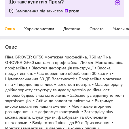
Що таке купити з Пром?
Замовлення під захистом
Опис
Характеристики
Доставка
Оплата
Умови п
Опис
Піна GROVER GF50 монтажна професійна, 750 млПіна
GROVER GF50 монтажна професійна, 750 мл. Монтажна піна
професійна • Відсутня деформація конструкції • Висока
продуктивність • Час первинного оброблення 30 хвилин •
Шумопоглинання 60 ДБ Властивості: • Професійна монтажна
піна • Твердне під впливом вологості повітря. • Має однорідну
дрібнопористу структуру та чудову адгезію до більшості
типових будівельних матеріалів. • Забезпечує відмінну тепло- і
звукоізоляцію. • Стійка до вологи та плісняви. • Витримує
високе механічне навантаження. • Має низьке вторинне
розширення - не деформує конструкції. • Затверділу піну
можна різати, штукатурити, фарбувати та обклеювати
шпалерами. • Вихід готової піни - до 50 л Призначення: •
Монтаж і герметизація дверних і віконних блоків. •