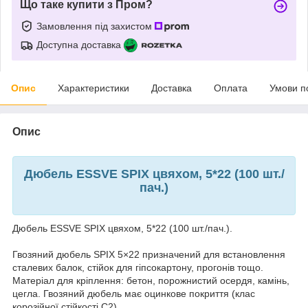
Що таке купити з Пром?
Замовлення під захистом
Доступна доставка
Опис
Характеристики
Доставка
Оплата
Умови п
Опис
Дюбель ESSVE SPIX цвяхом, 5*22 (100 шт./
пач.)
Дюбель ESSVE SPIX цвяхом, 5*22 (100 шт./пач.).
Гвозяний дюбель SPIX 5×22 призначений для встановлення
сталевих балок, стійок для гіпсокартону, прогонів тощо.
Матеріал для кріплення: бетон, порожнистий осердя, камінь,
цегла. Гвозяний дюбель має оцинкове покриття (клас
корозійної стійкості С2).