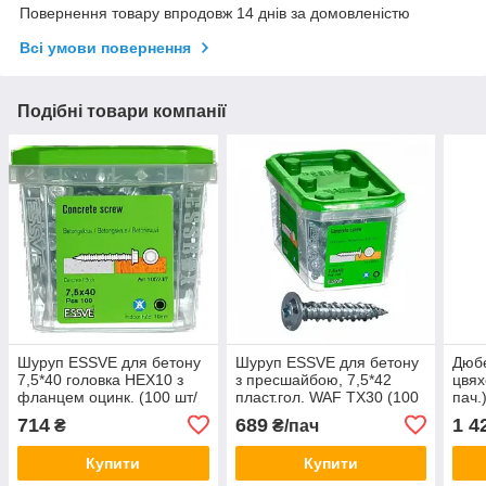
Повернення товару впродовж 14 днів за домовленістю
Всі умови повернення
Подібні товари компанії
Шуруп ESSVE для бетону
Шуруп ESSVE для бетону
Дюб
7,5*40 головка HEX10 з
з пресшайбою, 7,5*42
цвях
фланцем оцинк. (100 шт/
пласт.гол. WAF ТХ30 (100
пач.
уп) (8 шт/ящ)
шт/уп)
714
689
1 4
₴
₴/пач
Купити
Купити