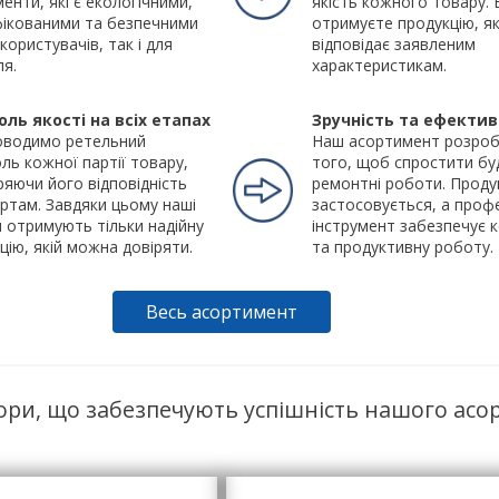
менти, які є екологічними,
якість кожного товару.
ікованими та безпечними
отримуєте продукцію, я
 користувачів, так і для
відповідає заявленим
ля.
характеристикам.
оль якості на всіх етапах
Зручність та ефектив
оводимо ретельний
Наш асортимент розроб
ль кожної партії товару,
того, щоб спростити буд
ряючи його відповідність
ремонтні роботи. Проду
ртам. Завдяки цьому наші
застосовується, а проф
и отримують тільки надійну
інструмент забезпечує
цію, якій можна довіряти.
та продуктивну роботу.
Весь асортимент
ори, що забезпечують успішність нашого асо