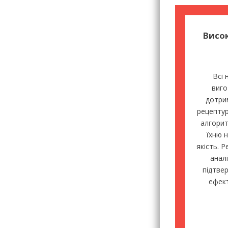
Висо
Всі 
виго
дотри
рецептур
алгорит
їхню 
якість. Р
анал
підтве
ефект