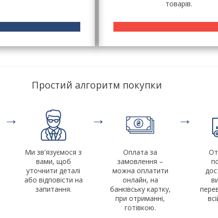
товарів.
Простий алгоритм покупки
→
→
→
Ми зв'язуємося з
Оплата за
От
вами, щоб
замовлення –
п
уточнити деталі
можна оплатити
дос
або відповісти на
онлайн, на
в
запитання.
банківську картку,
пере
при отриманні,
всі
готівкою.