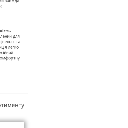
 Ви завжди
ка
ність
лений для
івельні та
кція легко
есійний
 комфортну
ртименту