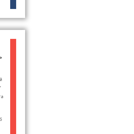
ь
й
,
та
б