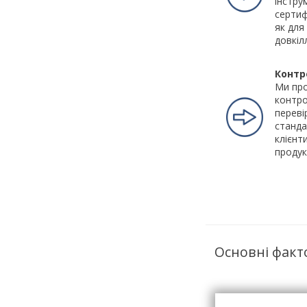
інстру
сертиф
як для
довкіл
Контр
Ми пр
контро
переві
станда
клієнт
продук
Основні факт