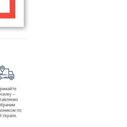
римайте
осилку –
тавляємо
ибраним
візником по
й Україні.