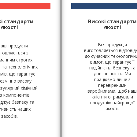
кі стандарти
Високі стандарти
якості
якості
Вся продукція
наші продукти
виготовляється відповід
товляються з
до сучасних технологічн
манням строгих
вимог, що гарантує її
 та технологічних
надійність, безпеку та
довговічність. Ми
мів, що гарантує
працюємо лише з
незмінно високу
перевіреними
егулярний хімічний
виробниками, щоб наш
із компонентів
клієнти отримували
рджує безпеку та
продукцію найкращої
якості.
ивність наших
засобів.