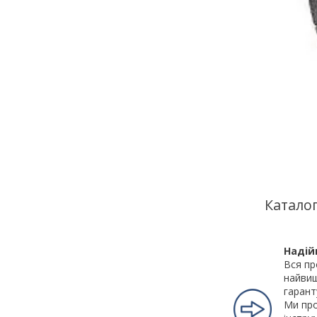
Каталог
Надій
Вся пр
найвищ
гарант
Ми про