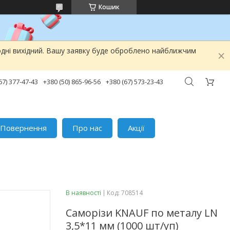
Кошик
одні вихідний. Вашу заявку буде оброблено найближчим
67) 377-47-43
+380 (50) 865-96-56
+380 (67) 573-23-43
Повернення
Про нас
Акції
В наявності
Код:
708514
Саморізи KNAUF по металу LN
3,5*11 мм (1000 шт/уп)