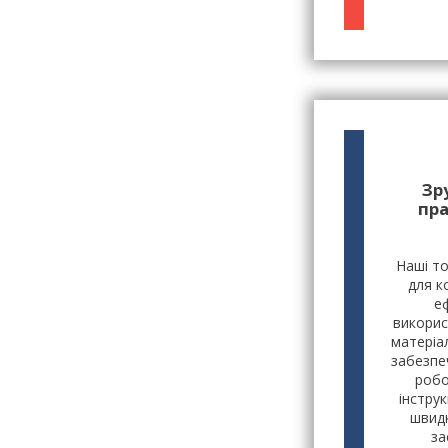
Зр
пр
Наші т
для к
е
викорис
матеріа
забезпе
робо
інстру
швидк
за