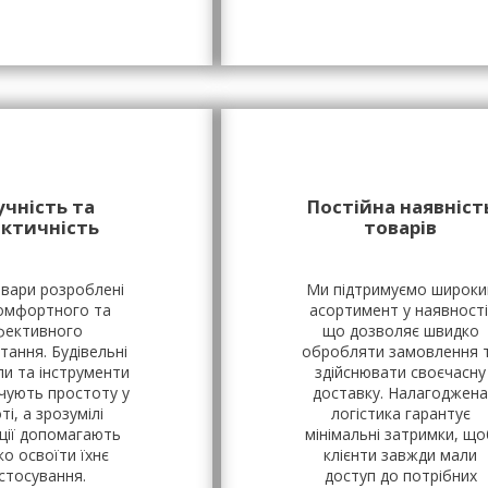
учність та
Постійна наявніст
актичність
товарів
овари розроблені
Ми підтримуємо широки
омфортного та
асортимент у наявності
фективного
що дозволяє швидко
тання. Будівельні
обробляти замовлення 
ли та інструменти
здійснювати своєчасну
чують простоту у
доставку. Налагоджена
ті, а зрозумілі
логістика гарантує
кції допомагають
мінімальні затримки, що
о освоїти їхнє
клієнти завжди мали
стосування.
доступ до потрібних