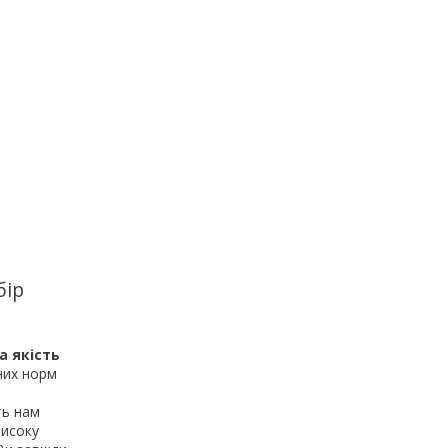
бір
а якість
них норм
ь нам
високу