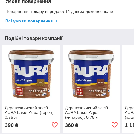
Умови повернення
Повернення товару впродовж 14 днів за домовленістю
Всі умови повернення
Подібні товари компанії
Деревозахисний засіб
Деревозахисний засіб
Дере
AURA Lasur Aqua (горіх),
AURA Lasur Aqua
AURA
0,75 л
(кипарис), 0,75 л
(каш
390
360
1 1
₴
₴