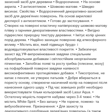
захисний засіб для деревини • Водорозчинне. • На основе
акрила. • З антисептиком. • Шовково-матове. • Швидко
висихає. Свойства: • Водорозчинний декоративно-захисний
засіб для дерев'яних поверхонь. На основі акрилової
дисперсії з антисептиком. • Готово до застосування. •
Створює на поверхні еластичну напівпрозору шовково-матову
плівку з гарними декоративними властивостями. • Вигідно
підкреслює природну текстуру деревини. • Імітує колір цінних
порід дерева. • Надійно захищає поверхню від атмосферного
впливу. • Містить віск, який підвищує брудо- і
водовідштовхувальні властивості покриття. • Забезпечує
захист від УФ-випромінювання завдяки спеціальним
абсорбувальним добавкам і світлостійким неорганічним
пігментам. • Запобігає появі та росту грибка (плесени, моху)
на пофарбованій поверхні завдяки наявності
високоефективних протицвілевих добавок. • Тиксотропне, не
капає з пензля, не утворює патьоків. • Добре вбирається в
пористу основу, створюючи насичений колір на поверхні після
нанесення одного шару. • Під час зовнішніх робіт необхідно
використовувати тільки кольоровий засіб Lasur Aqua. •
Остаточну міцність покриття набуває через 3-4 тижні. • Не
містить White-Spirit. • Без запаху. • Не горюче, пожежо- та
вибухобезпечне. Призначення: • Для захисту та
декоративного оздоблення дерев'яних поверхонь (а також