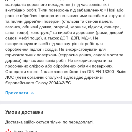
матеріалів деревного походження) під час зовнішніх і
внутрішніх робіт. Типи поверхонь під забарвлення: • Нові або
раніше оброблені декоративно-захисними засобами: стругані
та пиляні дерев'яні поверхні (стельові та стінові панелі,
вагонка, обшивні дошки, огорожі, карнизи, відкоси, фанера,
шпон тощо), конструкції та вироби з деревини (рами, дверей,
садові меблі тощо), а також ДСП, ДВП, МДФ. Не
використовувати засіб під час внутрішніх робіт для
оброблення підлог і сходів. Не використовувати для
горизонтальних поверхонь (террасна дошка, садові мости та
доріжки) під час зовнішніх робіт. Не використовувати на
просочених оліфою або оброблених оліями поверхнях.
Стандарти якості: 1 клас зносостійкості за DIN EN 13300. Вміст
ЛОС (леткі органічні сполуки) відповідає директиві
Європейського Союзу 2004/42/EC.
Приховати
Умови доставки
Доставка здійснюється тільки по передоплаті.
Нова Пошта