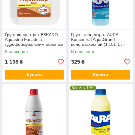
Ґрунт-концентрат ESKARO
Ґрунт-концентрат AURA
Aquastop Facade з
Koncentrat AquaGrund
гідрофобізувальним ефектом
вологозахисний (1:10), 1 л
(1:10), 3 л
В наявності
В наявності
1 108
325
₴
₴
Купити
Купити
Кешбек 10%