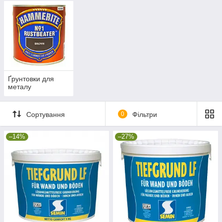
Ґрунтовки для
металу
Сортування
0
Фільтри
–14%
–27%