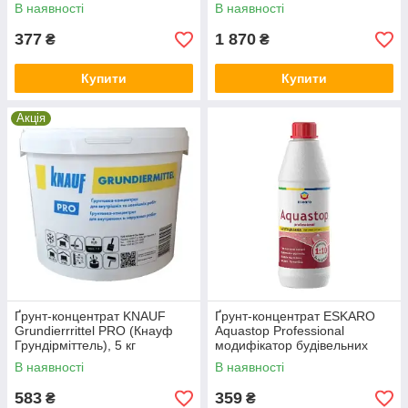
В наявності
В наявності
377
1 870
₴
₴
Купити
Купити
Акція
Ґрунт-концентрат KNAUF
Ґрунт-концентрат ESKARO
Grundierrrittel PRO (Кнауф
Aquastop Professional
Грундірміттель), 5 кг
модифікатор будівельних
розчинів (1:10), 1 л
В наявності
В наявності
583
359
₴
₴