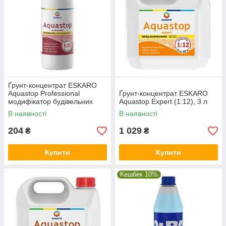
Ґрунт-концентрат ESKARO
Aquastop Professional
Ґрунт-концентрат ESKARO
модифікатор будівельних
Aquastop Expert (1:12), 3 л
розчинів (1:10), 0,5 л
В наявності
В наявності
204
1 029
₴
₴
Купити
Купити
Кешбек 10%