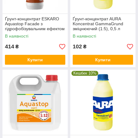
Ґрунт-концентрат ESKARO
Ґрунт-концентрат AURA
Aquastop Facade з
Koncentrat GammaGrund
гідрофобізувальним ефектом
зміцнюючий (1:5), 0,5 л
(1:10), 1 л
В наявності
В наявності
414
102
₴
₴
Купити
Купити
Кешбек 10%