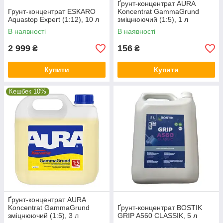
Ґрунт-концентрат AURA
Грунт-концентрат ESKARO
Koncentrat GammaGrund
Aquastop Expert (1:12), 10 л
зміцнюючий (1:5), 1 л
В наявності
В наявності
2 999
156
₴
₴
Купити
Купити
Кешбек 10%
Ґрунт-концентрат AURA
Koncentrat GammaGrund
Ґрунт-концентрат BOSTIK
зміцнюючий (1:5), 3 л
GRIP A560 CLASSIK, 5 л