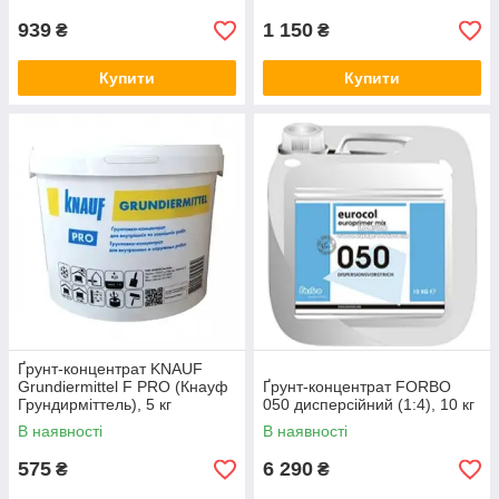
939
1 150
₴
₴
Купити
Купити
Ґрунт-концентрат KNAUF
Grundiermittel F PRO (Кнауф
Ґрунт-концентрат FORBO
Грундирміттель), 5 кг
050 дисперсійний (1:4), 10 кг
В наявності
В наявності
575
6 290
₴
₴