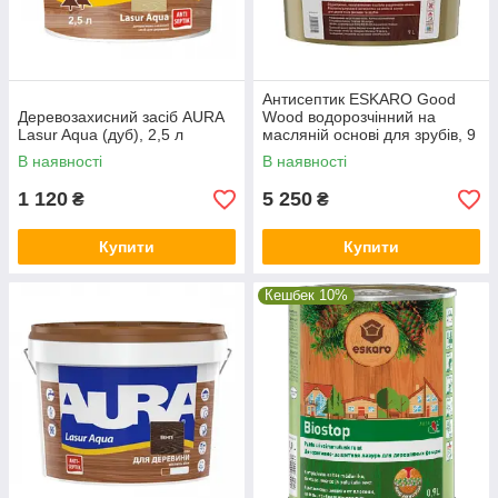
Антисептик ESKARO Good
Деревозахисний засіб AURA
Wood водорозчінний на
Lasur Aqua (дуб), 2,5 л
масляній основі для зрубів, 9
л
В наявності
В наявності
1 120
5 250
₴
₴
Купити
Купити
Кешбек 10%