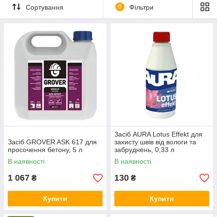
Сортування
0
Фільтри
Засіб AURA Lotus Effekt для
Засіб GROVER ASK 617 для
захисту швів від вологи та
просочення бетону, 5 л
забруднень, 0,33 л
В наявності
В наявності
1 067
130
₴
₴
Купити
Купити