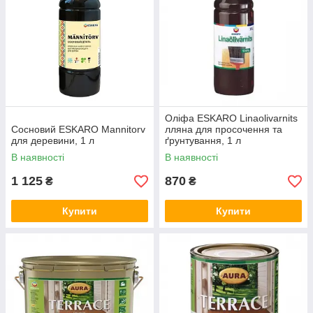
Оліфа ESKARO Linaolivarnits
Сосновий ESKARO Mannitorv
лляна для просочення та
для деревини, 1 л
ґрунтування, 1 л
В наявності
В наявності
1 125
870
₴
₴
Купити
Купити